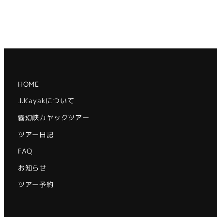
投
稿
の
ペ
HOME
ー
J.Kayakについて
ジ
霧幻峡カヤックツアー
送
ツアー日記
り
FAQ
お知らせ
ツアー予約