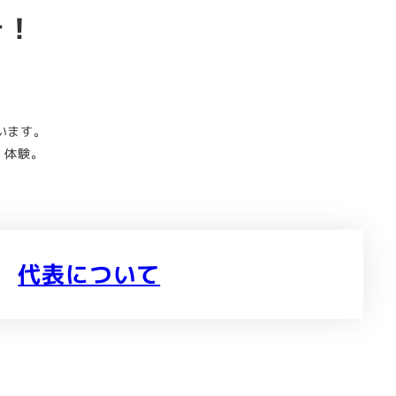
そ！
、
います。
」
体験。
代表について